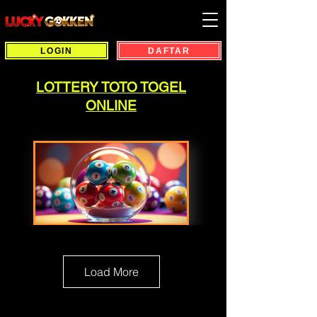
LOGIN
DAFTAR
LOTTERY TOTO TOGEL
ONLINE
Load More