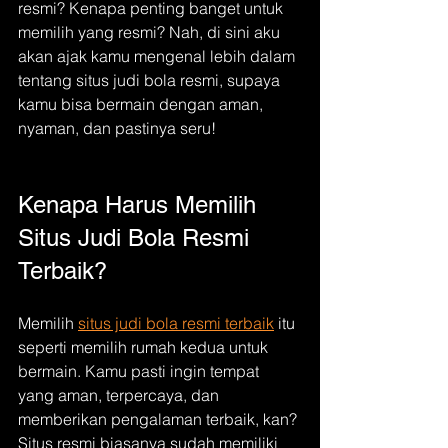
resmi? Kenapa penting banget untuk 
memilih yang resmi? Nah, di sini aku 
akan ajak kamu mengenal lebih dalam 
tentang situs judi bola resmi, supaya 
kamu bisa bermain dengan aman, 
nyaman, dan pastinya seru!
Kenapa Harus Memilih 
Situs Judi Bola Resmi 
Terbaik?
Memilih 
situs judi bola resmi terbaik
 itu 
seperti memilih rumah kedua untuk 
bermain. Kamu pasti ingin tempat 
yang aman, terpercaya, dan 
memberikan pengalaman terbaik, kan? 
Situs resmi biasanya sudah memiliki 