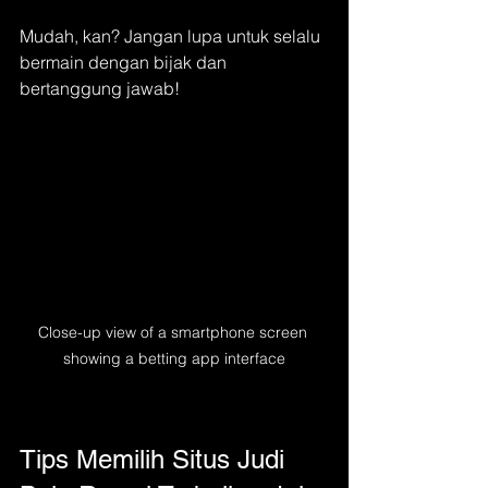
Mudah, kan? Jangan lupa untuk selalu 
bermain dengan bijak dan 
bertanggung jawab!
Close-up view of a smartphone screen 
showing a betting app interface
Tips Memilih Situs Judi 