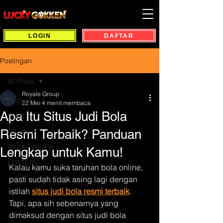
LOGIN
DAFTAR
Postingan
All Posts
Royale Group
All Posts
22 Mei
4 menit membaca
Apa Itu Situs Judi Bola
SLOT
Resmi Terbaik? Panduan
CASINO
SPORTSBOOK
Lengkap untuk Kamu!
LOTTERY
Kalau kamu suka taruhan bola online, 
pasti sudah tidak asing lagi dengan 
istilah 
situs judi bola resmi terbaik
. 
Tapi, apa sih sebenarnya yang 
dimaksud dengan situs judi bola 