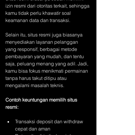
izin resmi dari otoritas terkait, sehingga 
kamu tidak perlu khawatir soal 
keamanan data dan transaksi.
Selain itu, situs resmi juga biasanya 
menyediakan layanan pelanggan 
yang responsif, berbagai metode 
pembayaran yang mudah, dan tentu 
saja, peluang menang yang adil. Jadi, 
kamu bisa fokus menikmati permainan 
tanpa harus takut ditipu atau 
mengalami masalah teknis.
Contoh keuntungan memilih situs 
resmi:
Transaksi deposit dan withdraw 
cepat dan aman  