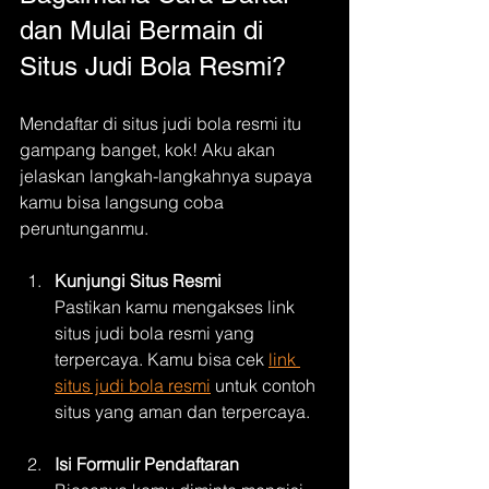
dan Mulai Bermain di 
Situs Judi Bola Resmi?
Mendaftar di situs judi bola resmi itu 
gampang banget, kok! Aku akan 
jelaskan langkah-langkahnya supaya 
kamu bisa langsung coba 
peruntunganmu.
Kunjungi Situs Resmi
Pastikan kamu mengakses link 
situs judi bola resmi yang 
terpercaya. Kamu bisa cek 
link 
situs judi bola resmi
 untuk contoh 
situs yang aman dan terpercaya.
Isi Formulir Pendaftaran