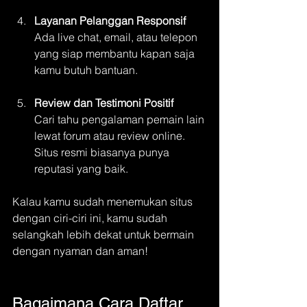
Layanan Pelanggan Responsif
Ada live chat, email, atau telepon 
yang siap membantu kapan saja 
kamu butuh bantuan.
Review dan Testimoni Positif
Cari tahu pengalaman pemain lain 
lewat forum atau review online. 
Situs resmi biasanya punya 
reputasi yang baik.
Kalau kamu sudah menemukan situs 
dengan ciri-ciri ini, kamu sudah 
selangkah lebih dekat untuk bermain 
dengan nyaman dan aman!
Bagaimana Cara Daftar 