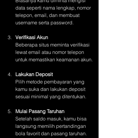
Biasanya kamu diminta mengisi 
data seperti nama lengkap, nomor 
telepon, email, dan membuat 
username serta password.
Verifikasi Akun
Beberapa situs meminta verifikasi 
lewat email atau nomor telepon 
untuk memastikan keamanan akun.
Lakukan Deposit
Pilih metode pembayaran yang 
kamu suka dan lakukan deposit 
sesuai minimal yang ditentukan.
Mulai Pasang Taruhan
Setelah saldo masuk, kamu bisa 
langsung memilih pertandingan 
bola favorit dan pasang taruhan.