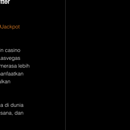
ter 
#Jackpot
n casino 
Lasvegas 
merasa lebih 
manfaatkan 
lkan 
a di dunia 
 sana, dan 