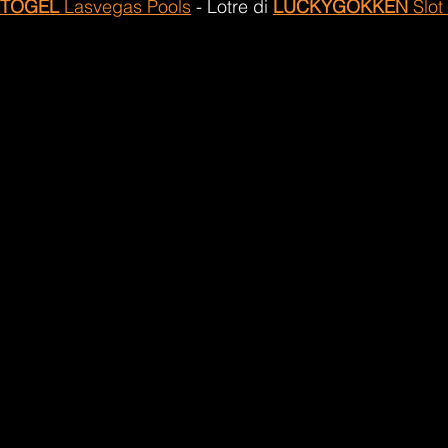
TOGEL
 Lasvegas Pools
 - Lotre di 
LUCKYGOKKEN
 Slot