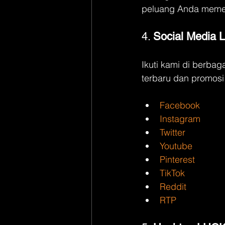
peluang Anda meme
4. 
Social Media 
Ikuti kami di berbag
terbaru dan promosi
Facebook
Instagram
Twitter
Youtube
Pinterest
TikTok
Reddit
RTP