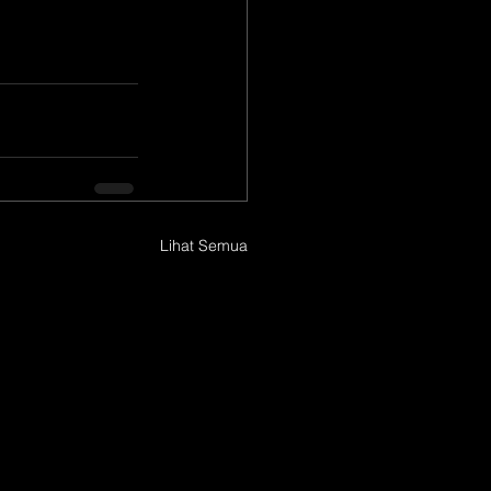
Lihat Semua