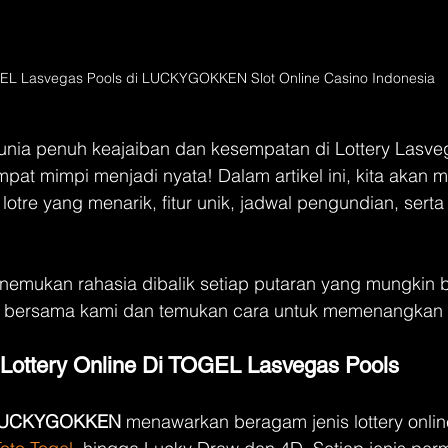
L Lasvegas Pools di LUCKYGOKKEN Slot Online Casino Indonesia 
unia penuh keajaiban dan kesempatan di Lottery Lasveg
empat mimpi menjadi nyata! Dalam artikel ini, kita akan 
 lotre yang menarik, fitur unik, jadwal pengundian, sert
nemukan rahasia dibalik setiap putaran yang mungkin
hi bersama kami dan temukan cara untuk memenangkan 
 Lottery Online Di TOGEL Lasvegas Pools
UCKYGOKKEN
 menawarkan beragam jenis lottery onlin