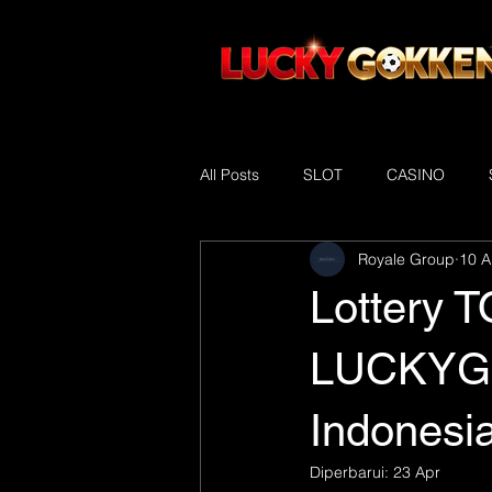
All Posts
SLOT
CASINO
Royale Group
10 A
Lottery 
LUCKYGO
Indonesi
Diperbarui:
23 Apr