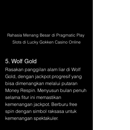
Rahasia Menang Besar di Pragmatic Play 
Slots di Lucky Gokken Casino Online
5. Wolf Gold
Rasakan panggilan alam liar di Wolf 
Gold, dengan jackpot progresif yang 
bisa dimenangkan melalui putaran 
Money Respin. Menyusun bulan penuh 
selama fitur ini memastikan 
kemenangan jackpot. Berburu free 
spin dengan simbol raksasa untuk 
kemenangan spektakuler.