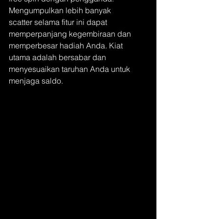
Mengumpulkan lebih banyak 
scatter selama fitur ini dapat 
memperpanjang kegembiraan dan 
memperbesar hadiah Anda. Kiat 
utama adalah bersabar dan 
menyesuaikan taruhan Anda untuk 
menjaga saldo.