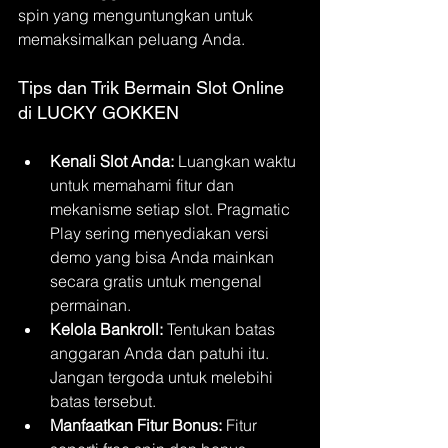
spin yang menguntungkan untuk 
memaksimalkan peluang Anda.
Tips dan Trik Bermain Slot Online 
di 
LUCKY GOKKEN
Kenali Slot Anda:
 Luangkan waktu 
untuk memahami fitur dan 
mekanisme setiap slot. Pragmatic 
Play sering menyediakan versi 
demo yang bisa Anda mainkan 
secara gratis untuk mengenal 
permainan.
Kelola Bankroll:
 Tentukan batas 
anggaran Anda dan patuhi itu. 
Jangan tergoda untuk melebihi 
batas tersebut.
Manfaatkan Fitur Bonus:
 Fitur 