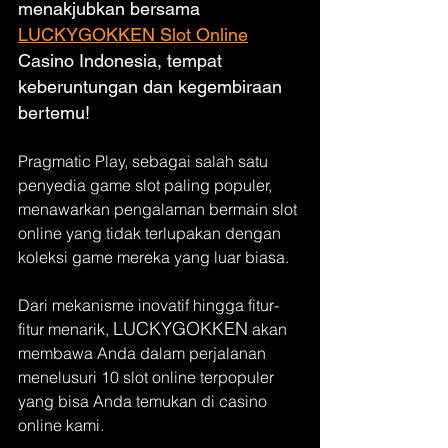
menakjubkan bersama 
LUCKYGOKKEN Slot Online
Casino Indonesia, tempat 
keberuntungan dan kegembiraan 
bertemu! 
Pragmatic Play, sebagai salah satu 
penyedia game slot paling populer, 
menawarkan pengalaman bermain slot 
online yang tidak terlupakan dengan 
koleksi game mereka yang luar biasa. 
Dari mekanisme inovatif hingga fitur-
LUCKYGOKKEN
fitur menarik, 
 akan 
membawa Anda dalam perjalanan 
menelusuri 10 slot online terpopuler 
yang bisa Anda temukan di casino 
online kami.