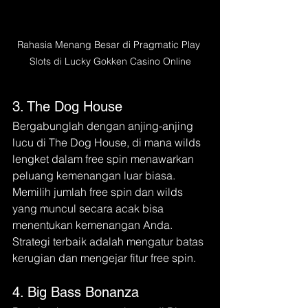
Rahasia Menang Besar di Pragmatic Play 
Slots di Lucky Gokken Casino Online
3. The Dog House
Bergabunglah dengan anjing-anjing 
lucu di The Dog House, di mana wilds 
lengket dalam free spin menawarkan 
peluang kemenangan luar biasa. 
Memilih jumlah free spin dan wilds 
yang muncul secara acak bisa 
menentukan kemenangan Anda. 
Strategi terbaik adalah mengatur batas 
kerugian dan mengejar fitur free spin.
4. Big Bass Bonanza